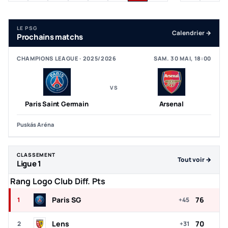
LE PSG
Calendrier →
Prochains matchs
CHAMPIONS LEAGUE · 2025/2026
SAM. 30 MAI, 18:00
VS
Paris Saint Germain
Arsenal
Puskás Aréna
CLASSEMENT
Tout voir →
Ligue 1
Top 5 du classement Ligue 1
Rang
Logo
Club
Diff.
Pts
Paris SG
76
1
+45
Lens
70
2
+31