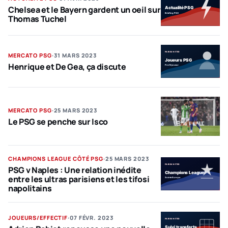
Chelsea et le Bayern gardent un oeil sur
Thomas Tuchel
PSG
MERCATO PSG
·
31 MARS 2023
Henrique et De Gea, ça discute
PSG
MERCATO PSG
·
25 MARS 2023
Le PSG se penche sur Isco
PSG
CHAMPIONS LEAGUE CÔTÉ PSG
·
25 MARS 2023
PSG v Naples : Une relation inédite
entre les ultras parisiens et les tifosi
napolitains
PSG
JOUEURS/EFFECTIF
·
07 FÉVR. 2023