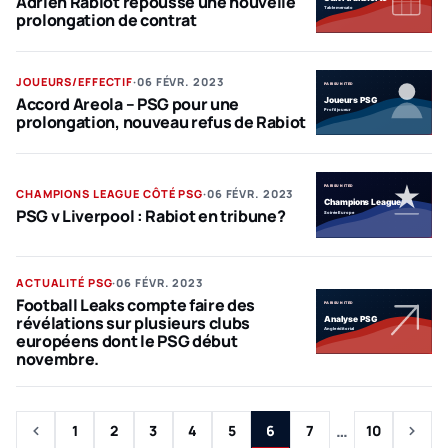
Adrien Rabiot repousse une nouvelle
prolongation de contrat
PSG
JOUEURS/EFFECTIF
·
06 FÉVR. 2023
Accord Areola – PSG pour une
prolongation, nouveau refus de Rabiot
PSG
CHAMPIONS LEAGUE CÔTÉ PSG
·
06 FÉVR. 2023
PSG v Liverpool : Rabiot en tribune?
PSG
ACTUALITÉ PSG
·
06 FÉVR. 2023
Football Leaks compte faire des
révélations sur plusieurs clubs
européens dont le PSG début
novembre.
PSG
Précédent
Suivant
…
1
2
3
4
5
6
7
10