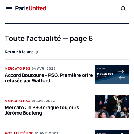
Paris
United
Menu
Toute l’actualité — page 6
Retour à la une →
MERCATO PSG
·
04 AVR. 2023
Accord Doucouré – PSG. Première offre
refusée par Watford.
PSG
MERCATO PSG
·
01 AVR. 2023
Mercato : le PSG drague toujours
Jérôme Boateng
PSG
ACTUALITÉ PSG
·
01 AVR. 2023