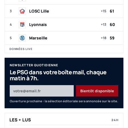
LOSC Lille
61
3
+15
Lyonnais
60
4
+13
Marseille
59
5
+18
DONNÉES LIVE
NEWSLETTER QUOTIDIENNE
Le PSG dans votre boîte mail, chaque
matin à 7h.
Votre adresse email
Bientôt disponible
Ouverture prochaine : la sélection éditoriale sera annoncée sur le site.
LES + LUS
24H