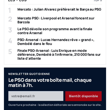
TOP 5
1
Mercato : Julian Alvarez préférerait le Barça au PSG
2
Mercato PSG : Liverpool et Arsenal foncent sur
Barcola
3
Le PSG dévoile son programme avant la finale
contre Arsenal
4
PSG-Arsenal : Lucas Hernandez rêve « grand »,
Dembélé dans le flou
5
Finale PSG-Arsenal : Luis Enrique en mode
déférence, Dembélé à l'infirmerie, 210 000 fans sur
liste d'attente
NEWSLETTER QUOTIDIENNE
Le PSG dans votre boîte mail, chaque
matin à 7h.
Votre adresse email
Bientôt disponible
Ouverture prochaine : la sélection éditoriale sera annoncée sur le site.