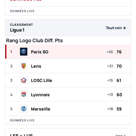
DONNÉES LIVE
CLASSEMENT
Tout voir →
Ligue 1
Top 5 du classement Ligue 1
Rang
Logo
Club
Diff.
Pts
Paris SG
76
1
+45
Lens
70
2
+31
LOSC Lille
61
3
+15
Lyonnais
60
4
+13
Marseille
59
5
+18
DONNÉES LIVE
LES + LUS