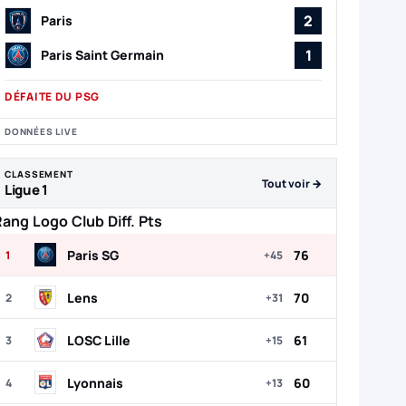
2
Paris
1
Paris Saint Germain
DÉFAITE DU PSG
DONNÉES LIVE
CLASSEMENT
Tout voir →
Ligue 1
Rang
Logo
Club
Diff.
Pts
Paris SG
76
1
+45
Lens
70
2
+31
LOSC Lille
61
3
+15
Lyonnais
60
4
+13