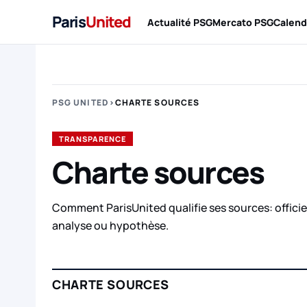
Paris
United
Actualité PSG
Mercato PSG
Calend
PSG UNITED
›
CHARTE SOURCES
TRANSPARENCE
Charte sources
Comment ParisUnited qualifie ses sources: officiel
analyse ou hypothèse.
CHARTE SOURCES