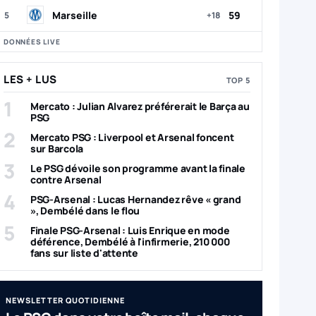
Marseille
59
5
+18
DONNÉES LIVE
LES + LUS
TOP 5
1
Mercato : Julian Alvarez préférerait le Barça au
PSG
2
Mercato PSG : Liverpool et Arsenal foncent
sur Barcola
3
Le PSG dévoile son programme avant la finale
contre Arsenal
4
PSG-Arsenal : Lucas Hernandez rêve « grand
», Dembélé dans le flou
5
Finale PSG-Arsenal : Luis Enrique en mode
déférence, Dembélé à l'infirmerie, 210 000
fans sur liste d'attente
NEWSLETTER QUOTIDIENNE