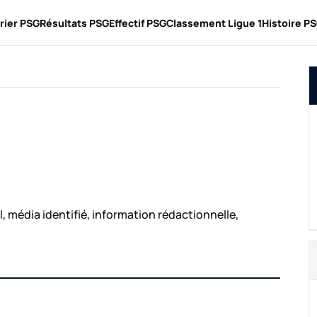
rier PSG
Résultats PSG
Effectif PSG
Classement Ligue 1
Histoire P
T
, média identifié, information rédactionnelle,