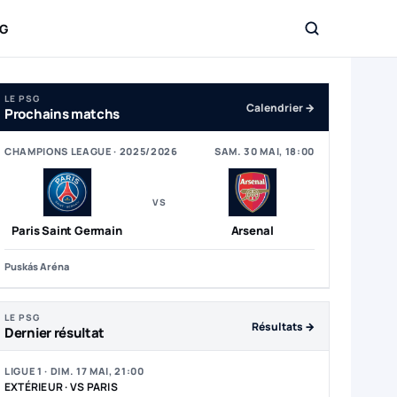
SG
op 5 du classement Ligue 1
LE PSG
Calendrier →
Prochains matchs
CHAMPIONS LEAGUE · 2025/2026
SAM. 30 MAI, 18:00
VS
Paris Saint Germain
Arsenal
Puskás Aréna
LE PSG
Résultats →
Dernier résultat
LIGUE 1 · DIM. 17 MAI, 21:00
EXTÉRIEUR · VS PARIS