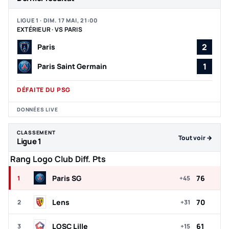
LIGUE 1 · DIM. 17 MAI, 21:00
EXTÉRIEUR · VS PARIS
2
Paris
1
Paris Saint Germain
DÉFAITE DU PSG
DONNÉES LIVE
CLASSEMENT
Tout voir →
Ligue 1
Top 5 du classement Ligue 1
Rang
Logo
Club
Diff.
Pts
Paris SG
76
1
+45
Lens
70
2
+31
LOSC Lille
61
3
+15