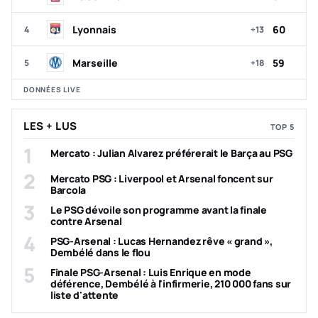
Lyonnais
60
4
+13
Marseille
59
5
+18
DONNÉES LIVE
LES + LUS
TOP 5
1
Mercato : Julian Alvarez préférerait le Barça au PSG
2
Mercato PSG : Liverpool et Arsenal foncent sur
Barcola
3
Le PSG dévoile son programme avant la finale
contre Arsenal
4
PSG-Arsenal : Lucas Hernandez rêve « grand »,
Dembélé dans le flou
5
Finale PSG-Arsenal : Luis Enrique en mode
déférence, Dembélé à l'infirmerie, 210 000 fans sur
liste d'attente