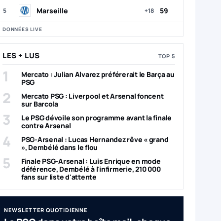
Marseille
59
5
+18
DONNÉES LIVE
LES + LUS
TOP 5
1
Mercato : Julian Alvarez préférerait le Barça au
PSG
2
Mercato PSG : Liverpool et Arsenal foncent
sur Barcola
3
Le PSG dévoile son programme avant la finale
contre Arsenal
4
PSG-Arsenal : Lucas Hernandez rêve « grand
», Dembélé dans le flou
5
Finale PSG-Arsenal : Luis Enrique en mode
déférence, Dembélé à l'infirmerie, 210 000
fans sur liste d'attente
NEWSLETTER QUOTIDIENNE