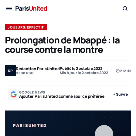
Paris
United
Menu
JOUEURS/EFFECTIF
Prolongation de Mbappé : la
course contre la montre
Rédaction ParisUnited
Publié le 2 octobre 2022
RP
2 MIN
Mis à jour le 2 octobre 2022
DESK PSG
GOOGLE NEWS
+ Suivre
Ajouter ParisUnited comme source préférée