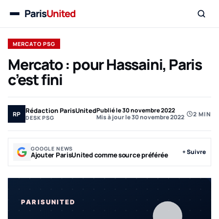
Paris
United
Menu
MERCATO PSG
Mercato : pour Hassaini, Paris
c’est fini
Rédaction ParisUnited
Publié le 30 novembre 2022
RP
2 MIN
Mis à jour le 30 novembre 2022
DESK PSG
GOOGLE NEWS
+ Suivre
Ajouter ParisUnited comme source préférée