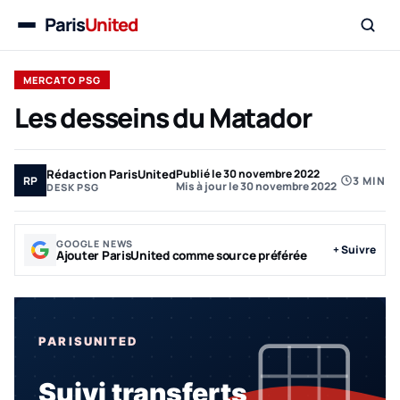
Paris
United
Menu
MERCATO PSG
Les desseins du Matador
Rédaction ParisUnited
Publié le 30 novembre 2022
RP
3 MIN
Mis à jour le 30 novembre 2022
DESK PSG
GOOGLE NEWS
+ Suivre
Ajouter ParisUnited comme source préférée