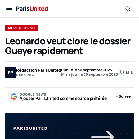
Paris
United
Menu
MERCATO PSG
Leonardo veut clore le dossier
Gueye rapidement
Rédaction ParisUnited
Publié le 30 septembre 2023
RP
3 MIN
Mis à jour le 30 septembre 2023
DESK PSG
GOOGLE NEWS
+ Suivre
Ajouter ParisUnited comme source préférée