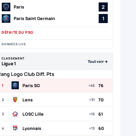
2
Paris
1
Paris Saint Germain
DÉFAITE DU PSG
DONNÉES LIVE
CLASSEMENT
Tout voir →
Ligue 1
Rang
Logo
Club
Diff.
Pts
Paris SG
76
1
+45
Lens
70
2
+31
LOSC Lille
61
3
+15
Lyonnais
60
4
+13