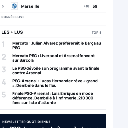
Marseille
59
5
+18
DONNÉES LIVE
LES + LUS
TOP 5
1
Mercato : Julian Alvarez préférerait le Barça au
PSG
2
Mercato PSG : Liverpool et Arsenal foncent
sur Barcola
3
Le PSG dévoile son programme avant la finale
contre Arsenal
4
PSG-Arsenal : Lucas Hernandez rêve « grand
», Dembélé dans le flou
5
Finale PSG-Arsenal : Luis Enrique en mode
déférence, Dembélé à l'infirmerie, 210 000
fans sur liste d'attente
NEWSLETTER QUOTIDIENNE