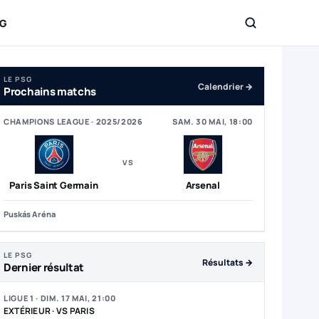
SG
op 5 du classement Ligue 1
LE PSG
Calendrier →
Prochains matchs
CHAMPIONS LEAGUE · 2025/2026
SAM. 30 MAI, 18:00
VS
Paris Saint Germain
Arsenal
Puskás Aréna
LE PSG
Résultats →
Dernier résultat
LIGUE 1 · DIM. 17 MAI, 21:00
EXTÉRIEUR · VS PARIS