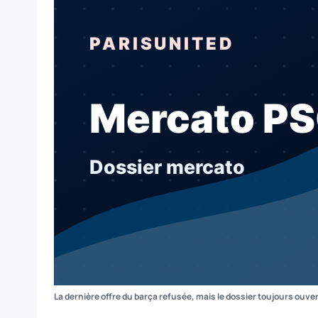
La dernière offre du barça refusée, mais le dossier toujours ouve