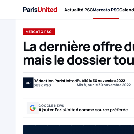
Paris
United
Actualité PSG
Mercato PSG
Calend
MERCATO PSG
La dernière offre 
mais le dossier to
Rédaction ParisUnited
Publié le 30 novembre 2022
RP
Mis à jour le 30 novembre 2022
DESK PSG
GOOGLE NEWS
Ajouter ParisUnited comme source préférée