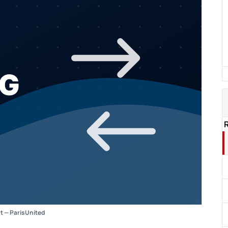
rt — ParisUnited