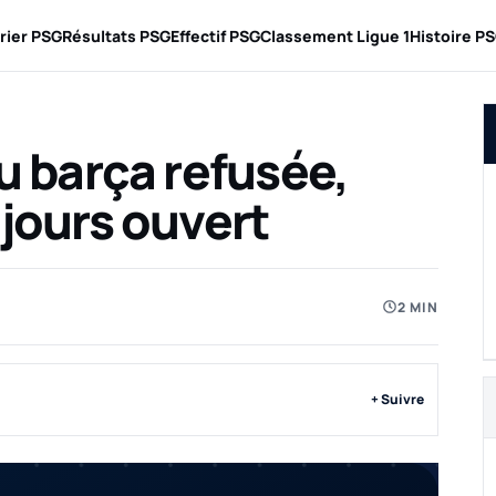
rier PSG
Résultats PSG
Effectif PSG
Classement Ligue 1
Histoire P
T
du barça refusée,
ujours ouvert
2 MIN
+ Suivre