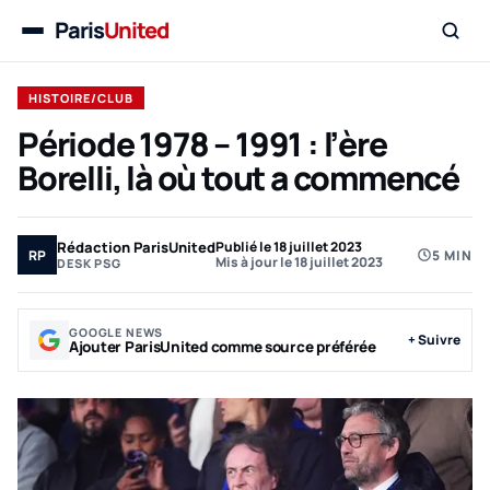
Paris
United
Menu
HISTOIRE/CLUB
Période 1978 – 1991 : l’ère
Borelli, là où tout a commencé
Rédaction ParisUnited
Publié le 18 juillet 2023
RP
5 MIN
Mis à jour le 18 juillet 2023
DESK PSG
GOOGLE NEWS
+ Suivre
Ajouter ParisUnited comme source préférée